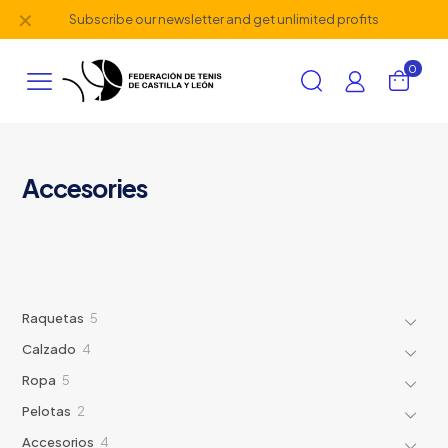
✕
Subscribe our newsletter and get unlimited profits
0
Accesories
5
Raquetas
5
productos
4
Calzado
4
productos
5
Ropa
5
productos
2
Pelotas
2
productos
4
Accesorios
4