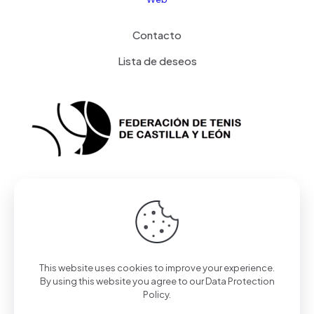
Contacto
Lista de deseos
This website uses cookies to improve your experience.
© 2023 Federación de Tenis de Castilla y León | Todos
By using this website you agree to our
Data Protection
los derechos reservados | Desarrollado por
Toools
Policy
.