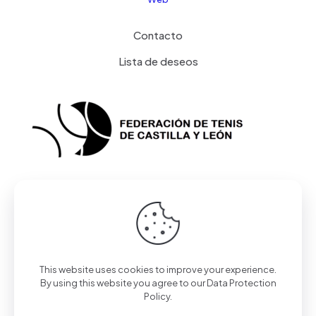
Contacto
Lista de deseos
This website uses cookies to improve your experience.
© 2023 Federación de Tenis de Castilla y León | Todos
By using this website you agree to our
Data Protection
los derechos reservados | Desarrollado por
Toools
Policy
.