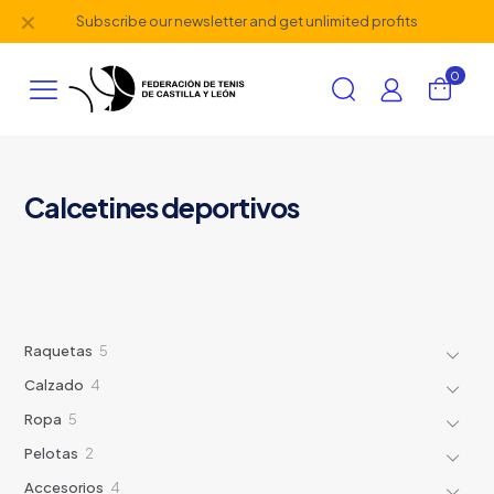
✕
Subscribe our newsletter and get unlimited profits
0
Calcetines deportivos
5
Raquetas
5
productos
4
Calzado
4
productos
5
Ropa
5
productos
2
Pelotas
2
productos
4
Accesorios
4