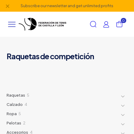
✕
Subscribe our newsletter and get unlimited profits
0
Raquetas de competición
5
Raquetas
5
productos
4
Calzado
4
productos
5
Ropa
5
productos
2
Pelotas
2
productos
4
Accesorios
4