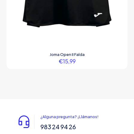
Joma Open II Falda
€
15,99
¿Alguna pregunta? ¡Llámanos!
983 24 94 26