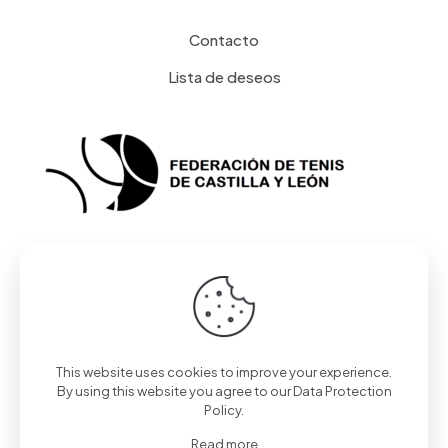
Contacto
Lista de deseos
This website uses cookies to improve your experience.
© 2023 Federación de Tenis de Castilla y León | Todos
By using this website you agree to our
Data Protection
los derechos reservados | Desarrollado por
Toools
Policy
.
Read more