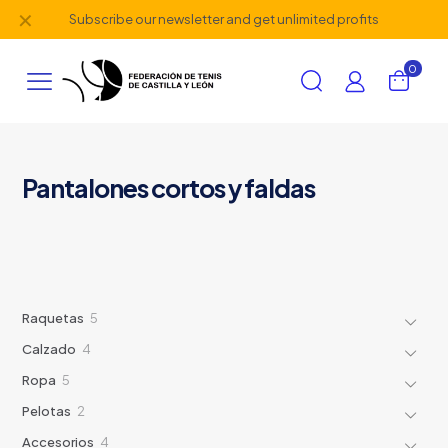
✕
Subscribe our newsletter and get unlimited profits
0
Pantalones cortos y faldas
5
Raquetas
5
productos
4
Calzado
4
productos
5
Ropa
5
productos
2
Pelotas
2
productos
4
Accesorios
4